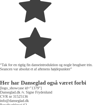
“Tak for en rigtig fin danseintroduktion og nogle brugbare trin.
Seancen var absolut et af aftenens højdepunkter”
Her har Danseglad også været forbi
[logo_showcase id="1379"]
Danseglad.dk /v. Signe Frydenlund
CVR nr 31525136
info@danseglad.dk
Paradisæblevej 62